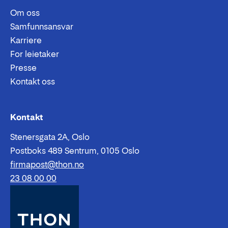
Om oss
Samfunnsansvar
Karriere
For leietaker
Presse
Kontakt oss
Epost:
Telefon:
Kontakt
Stenersgata 2A, Oslo
Postboks 489 Sentrum, 0105 Oslo
firmapost@thon.no
23 08 00 00