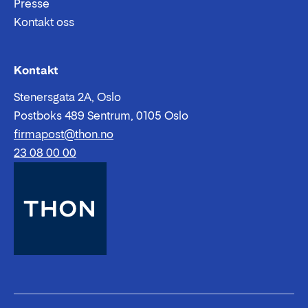
Presse
Kontakt oss
Epost:
Telefon:
Kontakt
Stenersgata 2A, Oslo
Postboks 489 Sentrum, 0105 Oslo
firmapost@thon.no
23 08 00 00