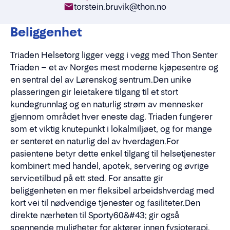
torstein.bruvik@thon.no
Beliggenhet
Triaden Helsetorg ligger vegg i vegg med Thon Senter
Triaden – et av Norges mest moderne kjøpesentre og
en sentral del av Lørenskog sentrum.Den unike
plasseringen gir leietakere tilgang til et stort
kundegrunnlag og en naturlig strøm av mennesker
gjennom området hver eneste dag. Triaden fungerer
som et viktig knutepunkt i lokalmiljøet, og for mange
er senteret en naturlig del av hverdagen.For
pasientene betyr dette enkel tilgang til helsetjenester
kombinert med handel, apotek, servering og øvrige
servicetilbud på ett sted. For ansatte gir
beliggenheten en mer fleksibel arbeidshverdag med
kort vei til nødvendige tjenester og fasiliteter.Den
direkte nærheten til Sporty60&#43; gir også
spennende muligheter for aktører innen fysioterapi,