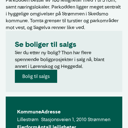
Parkodden består av 166 leiligheter med 1 til 5 rom,
samt næringslokaler. Parkodden ligger meget sentralt
i hyggelige omgivelser på Strømmen i Skedsmo
kommune. Tomta grenser til turstier og parkområder
mot vest, og Sagelva renner like ved.
Se boliger til salgs
Ser du etter ny bolig? Thon har flere
spennende boligprosjekter i salg nå, blant
annet i Lørenskog og Heggedal.
Bolig til salgs
Kommune
Adresse
Lillestrøm
Stasjonsveien 1, 2010 Strømmen
Eierform
Antall leiligheter