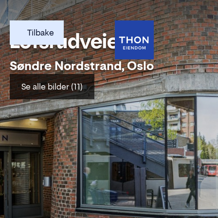
Tilbake
Lofsrudveien 6
Søndre Nordstrand, Oslo
Se alle bilder (11)