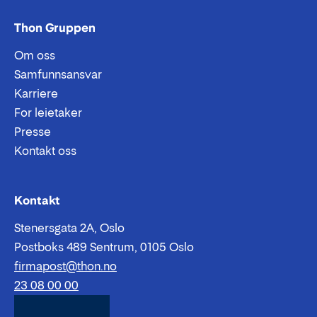
Thon Gruppen
Om oss
Samfunnsansvar
Karriere
For leietaker
Presse
Kontakt oss
Epost:
Telefon:
Kontakt
Stenersgata 2A, Oslo
Postboks 489 Sentrum, 0105 Oslo
firmapost@thon.no
23 08 00 00