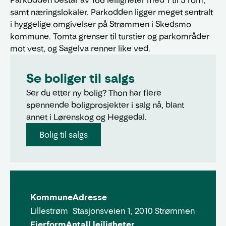
Parkodden består av 166 leiligheter med 1 til 5 rom,
samt næringslokaler. Parkodden ligger meget sentralt
i hyggelige omgivelser på Strømmen i Skedsmo
kommune. Tomta grenser til turstier og parkområder
mot vest, og Sagelva renner like ved.
Se boliger til salgs
Ser du etter ny bolig? Thon har flere
spennende boligprosjekter i salg nå, blant
annet i Lørenskog og Heggedal.
Bolig til salgs
Kommune
Adresse
Lillestrøm
Stasjonsveien 1, 2010 Strømmen
Eierform
Antall leiligheter