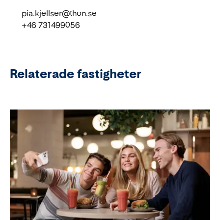
pia.kjellser@thon.se
+46 731499056
Relaterade fastigheter