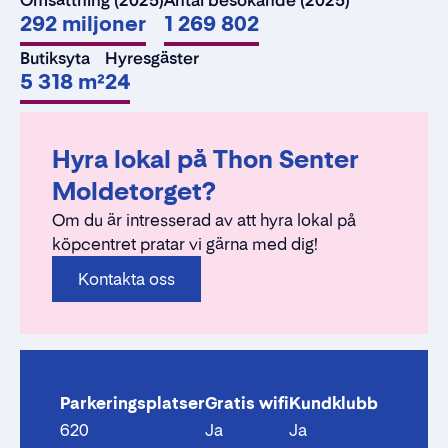
Omsättning (2025)
Antal besökande (2025)
292 miljoner
1 269 802
Butiksyta
Hyresgäster
5 318 m²
24
Hyra lokal på Thon Senter
Moldetorget?
Om du är intresserad av att hyra lokal på
köpcentret pratar vi gärna med dig!
Kontakta oss
Parkeringsplatser
Gratis wifi
Kundklubb
620
Ja
Ja