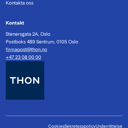
Kontakta oss
Epost:
Telefon:
Kontakt
Stenersgata 2A, Oslo
Postboks 489 Sentrum, 0105 Oslo
firmapost@thon.no
+47 23 08 00 00
Cookies
Sekretesspolicy
Underrättelse