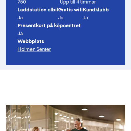
750
Upp till 4 timmar
Laddstation elbil
Gratis wifi
Kundklubb
Ja
Ja
Ja
Presentkort på köpcentret
Ja
Webbplats
Holmen Senter