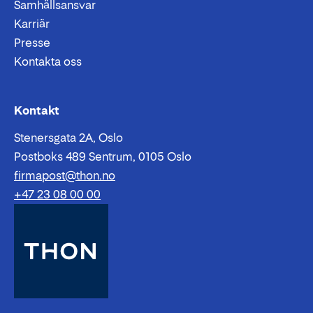
Samhällsansvar
Karriär
Presse
Kontakta oss
Epost:
Telefon:
Kontakt
Stenersgata 2A, Oslo
Postboks 489 Sentrum, 0105 Oslo
firmapost@thon.no
+47 23 08 00 00