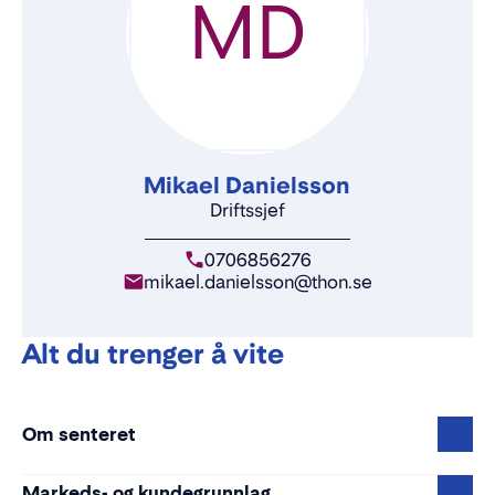
MD
Mikael Danielsson
Driftssjef
0706856276
mikael.danielsson@thon.se
Alt du trenger å vite
Om senteret
Markeds- og kundegrunnlag