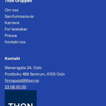
Thon Gruppen
Om oss
Samfunnsansvar
Karriere
For leietaker
Presse
Kontakt oss
Epost:
Telefon:
Kontakt
Stenersgata 2A, Oslo
Postboks 489 Sentrum, 0105 Oslo
firmapost@thon.no
23 08 00 00