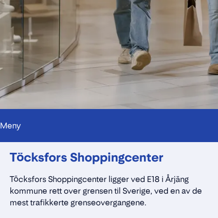
Meny
Kontakt
Töcksfors Shoppingcenter
Alt du trenger å vite
Nærmiljøet
Standleie
Töcksfors
Shoppingcenter
ligger ved E18 i Årjäng
Kontaktskjema
kommune rett over grensen til Sverige, ved en av de
mest trafikkerte grenseovergangene.