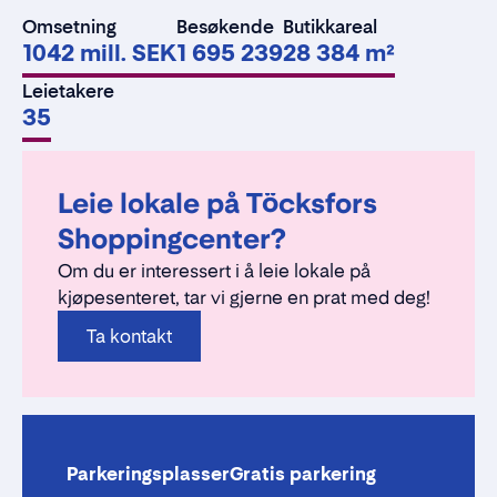
Omsetning
Besøkende
Butikkareal
1042 mill. SEK
1 695 239
28 384 m²
Leietakere
35
Leie lokale på Töcksfors
Shoppingcenter?
Om du er interessert i å leie lokale på
kjøpesenteret, tar vi gjerne en prat med deg!
Ta kontakt
Parkeringsplasser
Gratis parkering