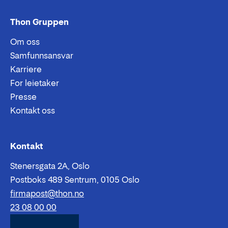
Thon Gruppen
Om oss
Samfunnsansvar
Karriere
For leietaker
Presse
Kontakt oss
Epost:
Telefon:
Kontakt
Stenersgata 2A, Oslo
Postboks 489 Sentrum, 0105 Oslo
firmapost@thon.no
23 08 00 00