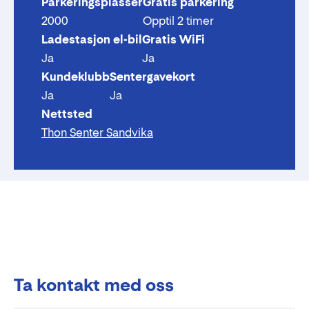
Parkeringsplasser
Gratis parkering
2000
Opptil 2 timer
Ladestasjon el-bil
Gratis WiFi
Ja
Ja
Kundeklubb
Sentergavekort
Ja
Ja
Nettsted
Thon Senter Sandvika
Ta kontakt med oss