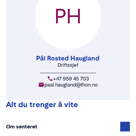
PH
Pål Rosted Haugland
Driftssjef
+47 959 45 703
paal.haugland@thon.no
Alt du trenger å vite
Om senteret