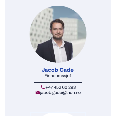
Jacob Gade
Eiendomssjef
+47 452 60 293
jacob.gade@thon.no