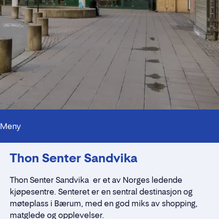
Meny
Kontaktpersoner
Thon Senter Sandvika
Alt du trenger å vite
Nærmiljøet
Standleie
Thon Senter Sandvika er et av Norges ledende
Kontaktskjema
kjøpesentre. Senteret er en sentral destinasjon og
møteplass i Bærum, med en god miks av shopping,
matglede og opplevelser.