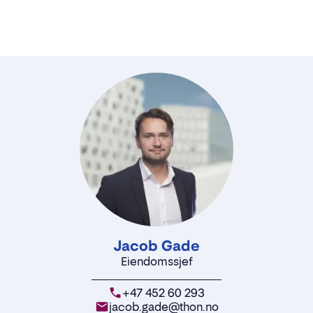
Jacob Gade
Eiendomssjef
+47 452 60 293
jacob.gade@thon.no