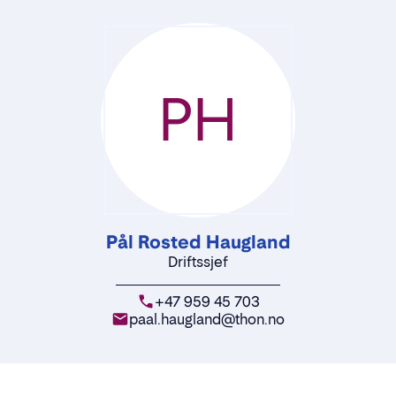
PH
Pål Rosted Haugland
Driftssjef
+47 959 45 703
paal.haugland@thon.no