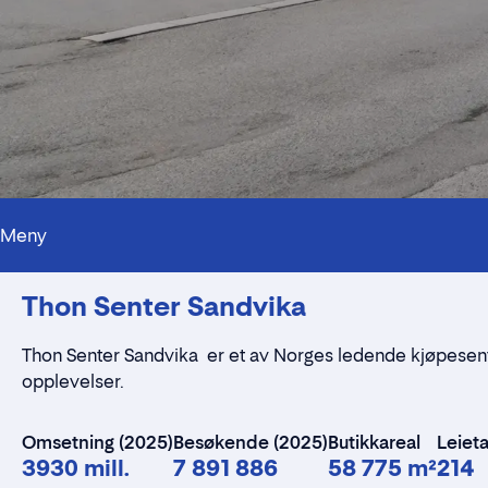
Meny
Thon Senter Sandvika
Thon Senter Sandvika er et av Norges ledende kjøpesent
opplevelser.
Omsetning (2025)
Besøkende (2025)
Butikkareal
Leiet
3930 mill.
7 891 886
58 775 m²
214