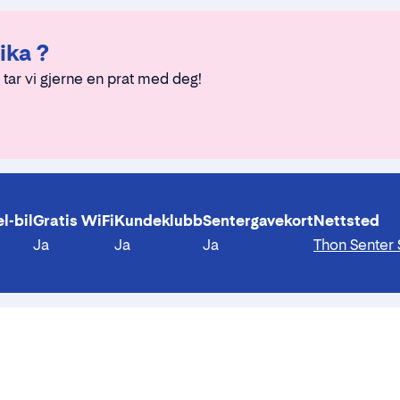
ika ?
 tar vi gjerne en prat med deg!
l-bil
Gratis WiFi
Kundeklubb
Sentergavekort
Nettsted
Ja
Ja
Ja
Thon Senter