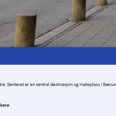
Kontaktpersoner
Alt du trenger å vite
Nærmiljøet
Standleie
re. Senteret er en sentral destinasjon og møteplass i Bær
Kontaktskjema
akere