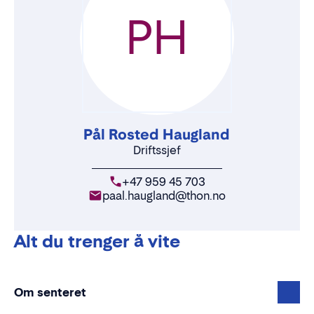
PH
Pål Rosted Haugland
Driftssjef
+47 959 45 703
paal.haugland@thon.no
Alt du trenger å vite
Om senteret