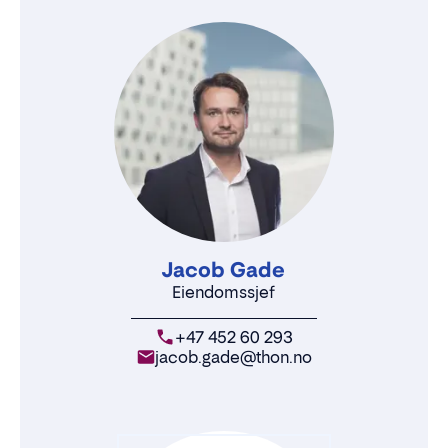
Jacob Gade
Eiendomssjef
+47 452 60 293
jacob.gade@thon.no