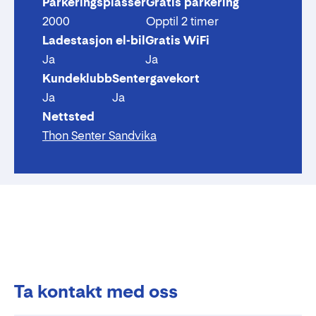
Parkeringsplasser
Gratis parkering
2000
Opptil 2 timer
Ladestasjon el-bil
Gratis WiFi
Ja
Ja
Kundeklubb
Sentergavekort
Ja
Ja
Nettsted
Thon Senter Sandvika
Ta kontakt med oss