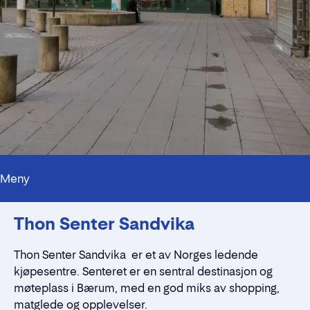
Meny
Kontaktpersoner
Thon Senter Sandvika
Alt du trenger å vite
Nærmiljøet
Standleie
Thon Senter Sandvika er et av Norges ledende
Kontaktskjema
kjøpesentre. Senteret er en sentral destinasjon og
møteplass i Bærum, med en god miks av shopping,
matglede og opplevelser.