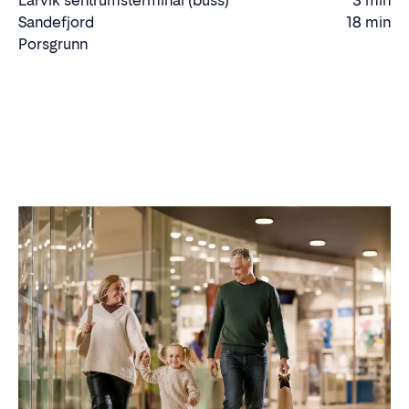
Larvik sentrumsterminal (buss)
3 min
Gåtid
Sandefjord
18 min
Kjøretid
Porsgrunn
Kjøre