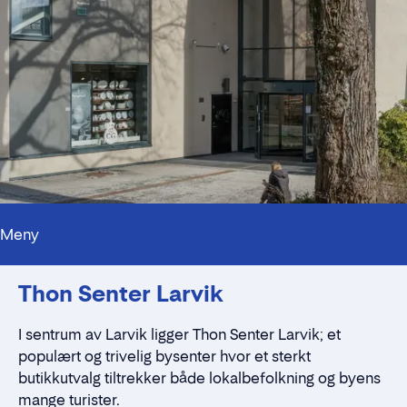
Meny
Kontaktpersoner
Thon Senter Larvik
Alt du trenger å vite
Nærmiljøet
Standleie
I sentrum av Larvik ligger Thon Senter Larvik; et
Kontaktskjema
populært og trivelig bysenter hvor et sterkt
butikkutvalg tiltrekker både lokalbefolkning og byens
mange turister.