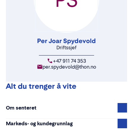
Per Joar Spydevold
Driftssjef
+47 911 74 353
per.spydevold@thon.no
Alt du trenger å vite
Om senteret
Markeds- og kundegrunnlag