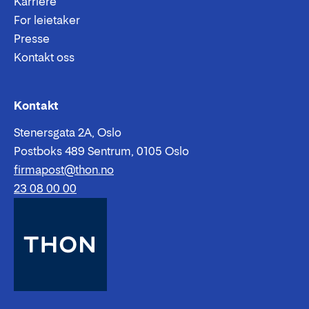
Karriere
For leietaker
Presse
Kontakt oss
Epost:
Telefon:
Kontakt
Stenersgata 2A, Oslo
Postboks 489 Sentrum, 0105 Oslo
firmapost@thon.no
23 08 00 00