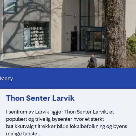
Meny
Kontaktpersoner
Thon Senter Larvik
Alt du trenger å vite
Nærmiljøet
Standleie
I sentrum av Larvik ligger Thon Senter Larvik; et
Kontaktskjema
populært og trivelig bysenter hvor et sterkt
butikkutvalg tiltrekker både lokalbefolkning og byens
mange turister.