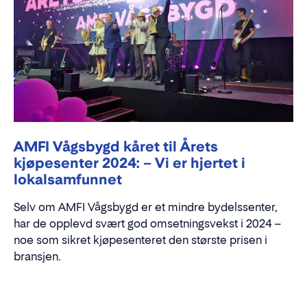
AMFI Vågsbygd kåret til Årets
kjøpesenter 2024: – Vi er hjertet i
lokalsamfunnet
Selv om AMFI Vågsbygd er et mindre bydelssenter,
har de opplevd svært god omsetningsvekst i 2024 –
noe som sikret kjøpesenteret den største prisen i
bransjen.