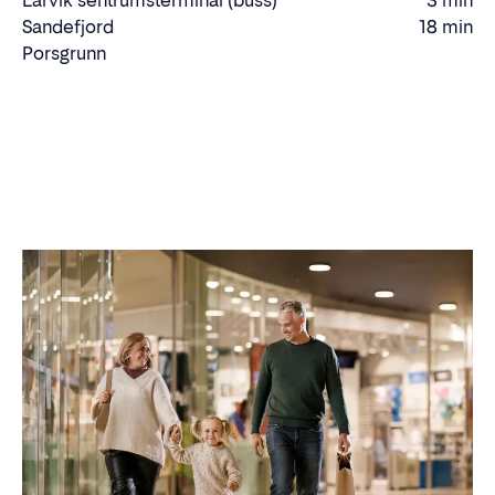
Larvik sentrumsterminal (buss)
3 min
Gåtid
Sandefjord
18 min
Kjøretid
Porsgrunn
Kjøre