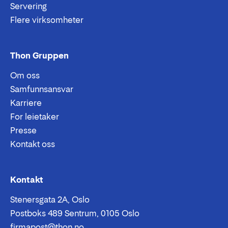
Servering
Flere virksomheter
Thon Gruppen
Om oss
Samfunnsansvar
Karriere
For leietaker
Presse
Kontakt oss
Epost:
Telefon:
Kontakt
Stenersgata 2A, Oslo
Postboks 489 Sentrum, 0105 Oslo
firmapost@thon.no