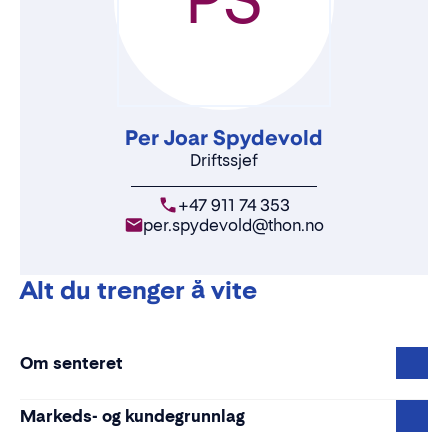
Per Joar Spydevold
Driftssjef
+47 911 74 353
per.spydevold@thon.no
Alt du trenger å vite
Om senteret
Markeds- og kundegrunnlag