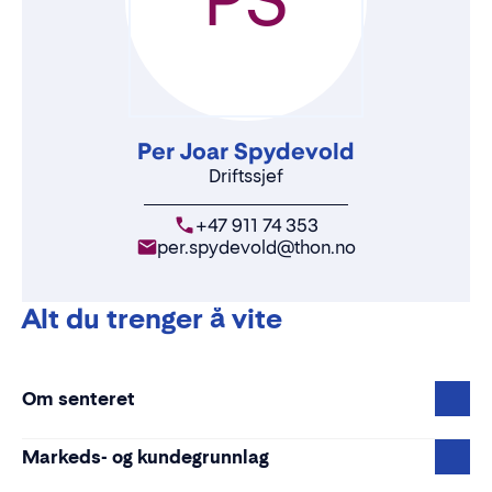
Per Joar Spydevold
Driftssjef
+47 911 74 353
per.spydevold@thon.no
Alt du trenger å vite
Om senteret
Markeds- og kundegrunnlag