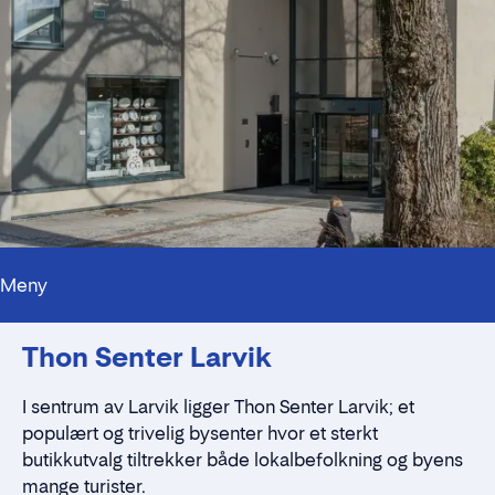
Meny
Kontaktpersoner
Thon Senter Larvik
Alt du trenger å vite
Nærmiljøet
Standleie
I sentrum av Larvik ligger Thon Senter Larvik; et
Kontaktskjema
populært og trivelig bysenter hvor et sterkt
butikkutvalg tiltrekker både lokalbefolkning og byens
mange turister.