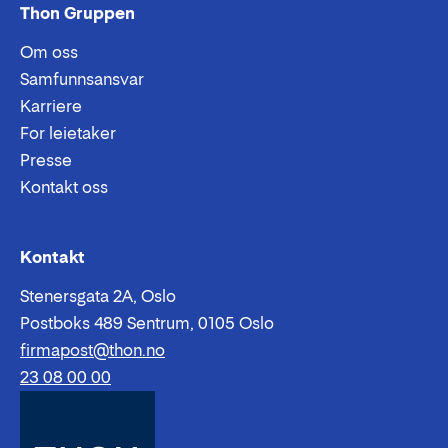
Thon Gruppen
Om oss
Samfunnsansvar
Karriere
For leietaker
Presse
Kontakt oss
Epost:
Telefon:
Kontakt
Stenersgata 2A, Oslo
Postboks 489 Sentrum, 0105 Oslo
firmapost@thon.no
23 08 00 00