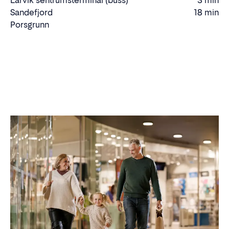
Larvik sentrumsterminal (buss)
3 min
Gåtid
Sandefjord
18 min
Kjøretid
Porsgrunn
Kjøre