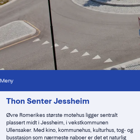
Meny
Kontaktpersoner
Thon Senter Jessheim
Alt du trenger å vite
Nærmiljøet
Standleie
Øvre Romerikes største motehus ligger sentralt
Kontaktskjema
plassert midt i Jessheim, i vekstkommunen
Ullensaker. Med kino, kommunehus, kulturhus, tog- og
busstasjon som nærmeste naboer er det et naturlig