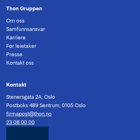
Thon Gruppen
Om oss
Samfunnsansvar
Karriere
For leietaker
Presse
Kontakt oss
Epost:
Telefon:
Kontakt
Stenersgata 2A, Oslo
Postboks 489 Sentrum, 0105 Oslo
firmapost@thon.no
23 08 00 00