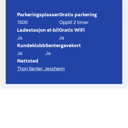
Parkeringsplasser
Gratis parkering
1500
Opptil 2 timer
Ladestasjon el-bil
Gratis WiFi
Ja
Ja
Kundeklubb
Sentergavekort
Ja
Ja
Nettsted
Thon Senter Jessheim