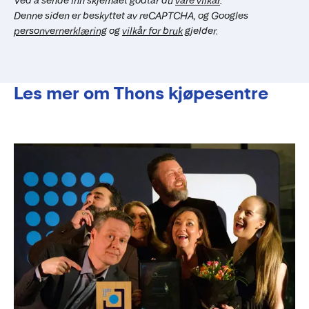
Ved å sende inn skjemaet godtar du
våre vilkår
.
Denne siden er beskyttet av reCAPTCHA, og Googles
personvernerklæring
og
vilkår for bruk
gjelder.
Les mer om Thons kjøpesentre