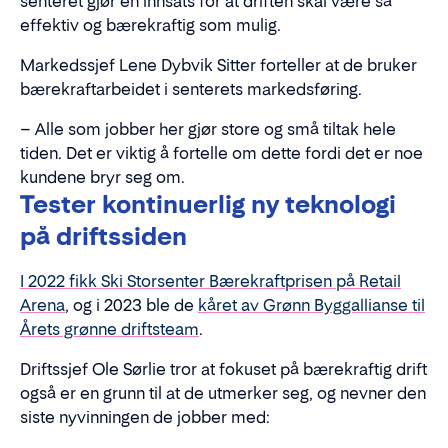
senteret gjør en innsats for at driften skal være så
effektiv og bærekraftig som mulig.
Markedssjef Lene Dybvik Sitter forteller at de bruker
bærekraftarbeidet i senterets markedsføring.
– Alle som jobber her gjør store og små tiltak hele
tiden. Det er viktig å fortelle om dette fordi det er noe
kundene bryr seg om.
Tester kontinuerlig ny teknologi
på driftssiden
I 2022 fikk Ski Storsenter Bærekraftprisen på Retail
Arena
, og i 2023 ble de
kåret av Grønn Byggallianse til
Årets grønne driftsteam
.
Driftssjef Ole Sørlie tror at fokuset på bærekraftig drift
også er en grunn til at de utmerker seg, og nevner den
siste nyvinningen de jobber med: