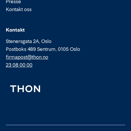
Presse
Kontakt oss
Epost:
Telefon:
Kontakt
Stenersgata 2A, Oslo
Postboks 489 Sentrum, 0105 Oslo
firmapost@thon.no
23 08 00 00