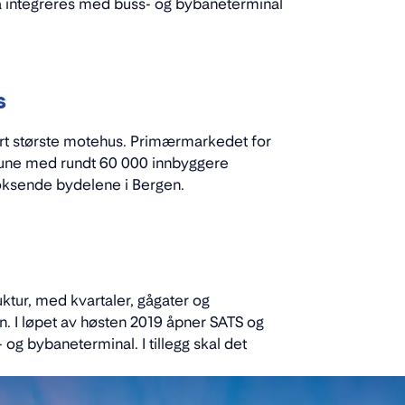
nå integreres med buss- og bybaneterminal
s
rt største motehus. Primærmarkedet for
une med rundt 60 000 innbyggere
 voksende bydelene i Bergen.
ktur, med kvartaler, gågater og
. I løpet av høsten 2019 åpner SATS og
og bybaneterminal. I tillegg skal det