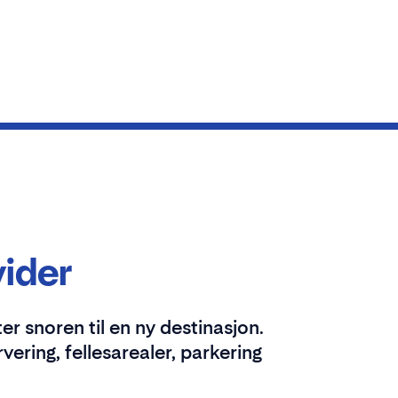
vider
r snoren til en ny destinasjon.
rvering, fellesarealer, parkering