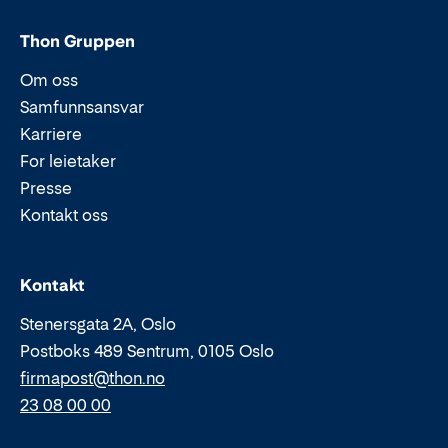
Thon Gruppen
Om oss
Samfunnsansvar
Karriere
For leietaker
Presse
Kontakt oss
Epost:
Telefon:
Kontakt
Stenersgata 2A, Oslo
Postboks 489 Sentrum, 0105 Oslo
firmapost@thon.no
23 08 00 00