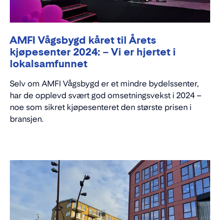
AMFI Vågsbygd kåret til Årets
kjøpesenter 2024: – Vi er hjertet i
lokalsamfunnet
Selv om AMFI Vågsbygd er et mindre bydelssenter,
har de opplevd svært god omsetningsvekst i 2024 –
noe som sikret kjøpesenteret den største prisen i
bransjen.