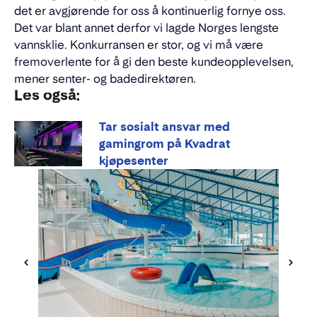
det er avgjørende for oss å kontinuerlig fornye oss.
Det var blant annet derfor vi lagde Norges lengste
vannsklie. Konkurransen er stor, og vi må være
fremoverlente for å gi den beste kundeopplevelsen,
mener senter- og badedirektøren.
Les også:
Tar sosialt ansvar med
gamingrom på Kvadrat
kjøpesenter
Har du
også fr