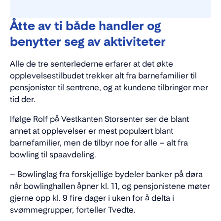
opplevelser tiltrekker et bredt spekter av
kunder.
Åtte av ti både handler og
benytter seg av aktiviteter
Et godt underholdnings- og
opplevelsestilbud gjør sentrene populære
Alle de tre senterlederne erfarer at det økte
også utenfor nærområdet.
opplevelsestilbudet trekker alt fra barnefamilier til
pensjonister til sentrene, og at kundene tilbringer mer
tid der.
Ifølge Rolf på Vestkanten Storsenter ser de blant
annet at opplevelser er mest populært blant
barnefamilier, men de tilbyr noe for alle – alt fra
bowling til spaavdeling.
– Bowlinglag fra forskjellige bydeler banker på døra
når bowlinghallen åpner kl. 11, og pensjonistene møter
gjerne opp kl. 9 fire dager i uken for å delta i
svømmegrupper, forteller Tvedte.