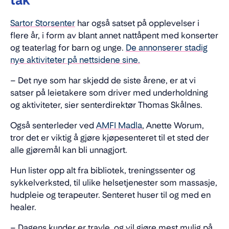
tak
Sartor Storsenter
har også satset på opplevelser i
flere år, i form av blant annet nattåpent med konserter
og teaterlag for barn og unge.
De annonserer stadig
nye aktiviteter på nettsidene sine.
– Det nye som har skjedd de siste årene, er at vi
satser på leietakere som driver med underholdning
og aktiviteter, sier senterdirektør Thomas Skålnes.
Også senterleder ved
AMFI Madla
, Anette Worum,
tror det er viktig å gjøre kjøpesenteret til et sted der
alle gjøremål kan bli unnagjort.
Hun lister opp alt fra bibliotek, treningssenter og
sykkelverksted, til ulike helsetjenester som massasje,
hudpleie og terapeuter. Senteret huser til og med en
healer.
– Dagens kunder er travle, og vil gjøre mest mulig på