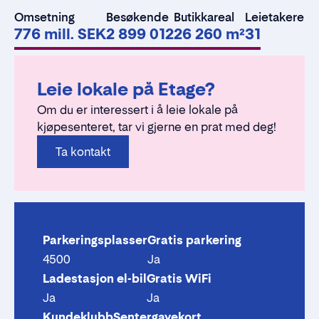
Omsetning
Besøkende
Butikkareal
Leietakere
776 mill. SEK
2 899 012
26 260 m²
31
Leie lokale på Etage?
Om du er interessert i å leie lokale på
kjøpesenteret, tar vi gjerne en prat med deg!
Ta kontakt
Parkeringsplasser
Gratis parkering
4500
Ja
Ladestasjon el-bil
Gratis WiFi
Ja
Ja
Kundeklubb
Sentergavekort