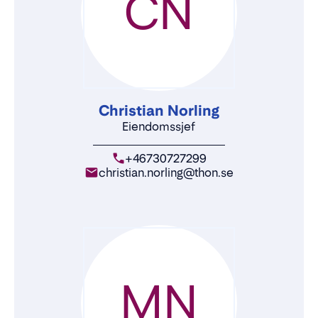
CN
Christian Norling
Eiendomssjef
+46730727299
christian.norling@thon.se
MN