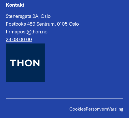
Epost:
Telefon:
Kontakt
Stenersgata 2A, Oslo
Postboks 489 Sentrum, 0105 Oslo
firmapost@thon.no
23 08 00 00
Cookies
Personvern
Varsling