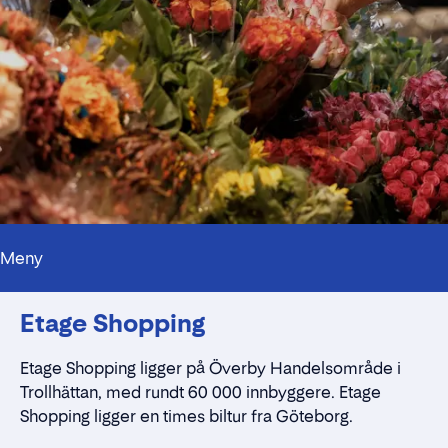
Meny
Kontakt
Etage Shopping
Alt du trenger å vite
Nærmiljøet
Standleie
Etage
Shopping ligger på
Överby
Handelsområde i
Kontaktskjema
Trollhättan, med rundt 60 000 innbyggere. Etage
Shopping
ligger en times biltur fra Göteborg.