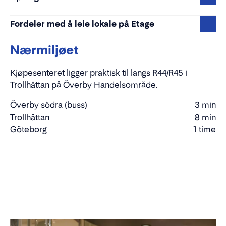
Fordeler med å leie lokale på Etage
Nærmiljøet
Kjøpesenteret ligger praktisk til langs R44/R45 i
Trollhättan på Överby Handelsområde.
Överby södra (buss)
3 min
Gåtid
Trollhättan
8 min
Kjøretid
Göteborg
1 time
Kjøretid