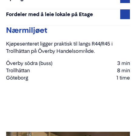
Fordeler med å leie lokale på Etage
Nærmiljøet
Kjøpesenteret ligger praktisk til langs R44/R45 i
Trollhättan på Överby Handelsområde.
Överby södra (buss)
3 min
Gåtid
Trollhättan
8 min
Kjøretid
Göteborg
1 time
Kjøretid