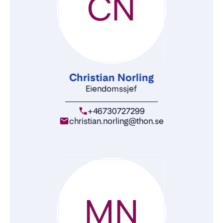
CN
Christian Norling
Eiendomssjef
+46730727299
christian.norling@thon.se
MN