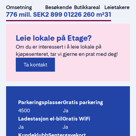
Omsetning
Besøkende
Butikkareal
Leietakere
776 mill. SEK
2 899 012
26 260 m²
31
Leie lokale på Etage?
Om du er interessert i å leie lokale på
kjøpesenteret, tar vi gjerne en prat med deg!
Ta kontakt
Parkeringsplasser
Gratis parkering
4500
Ja
Ladestasjon el-bil
Gratis WiFi
Ja
Ja
Kundeklubb
Sentergavekort