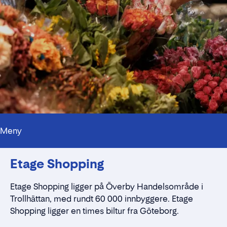
Meny
Kontakt
Etage Shopping
Alt du trenger å vite
Nærmiljøet
Standleie
Etage
Shopping ligger på
Överby
Handelsområde i
Kontaktskjema
Trollhättan, med rundt 60 000 innbyggere. Etage
Shopping
ligger en times biltur fra Göteborg.