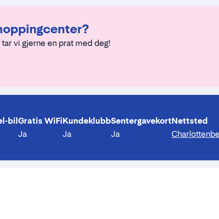
Shoppingcenter?
 tar vi gjerne en prat med deg!
l-bil
Gratis WiFi
Kundeklubb
Sentergavekort
Nettsted
Ja
Ja
Ja
Charlottenb