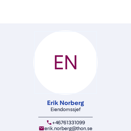
EN
Erik Norberg
Eiendomssjef
+46761331099
erik.norberg@thon.se