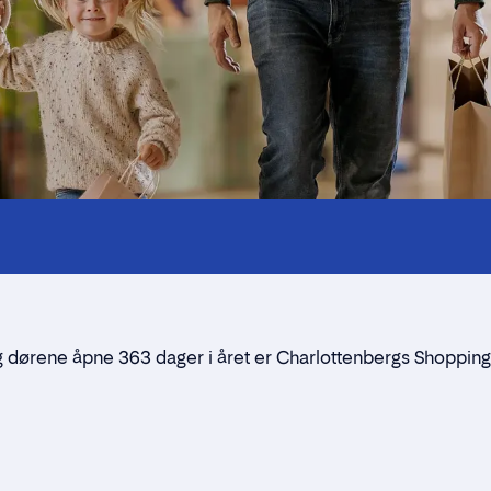
Kontakt
Alt du trenger å vite
Nærmiljøet
Standleie
og dørene åpne 363 dager i året er Charlottenbergs
Shopping
Kontaktskjema