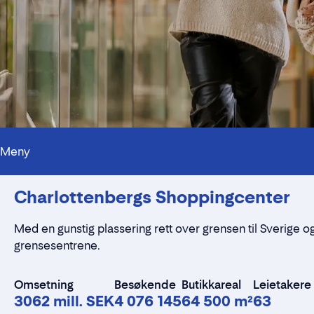
Meny
Charlottenbergs Shoppingcenter
Med en gunstig plassering rett over grensen til Sverige 
grensesentrene.
Omsetning
Besøkende
Butikkareal
Leietakere
3062 mill. SEK
4 076 145
64 500 m²
63