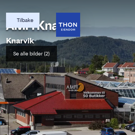
Tilbake
AMFI Knarvik
Knarvik
Se alle bilder (2)