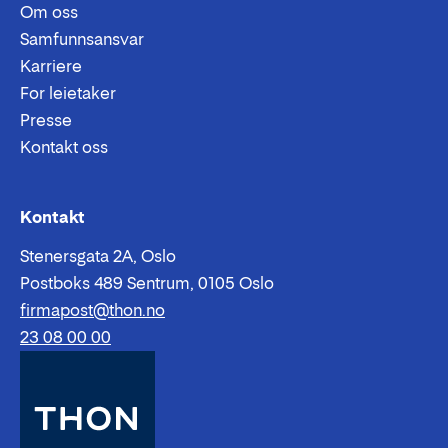
Om oss
Samfunnsansvar
Karriere
For leietaker
Presse
Kontakt oss
Epost:
Telefon:
Kontakt
Stenersgata 2A, Oslo
Postboks 489 Sentrum, 0105 Oslo
firmapost@thon.no
23 08 00 00