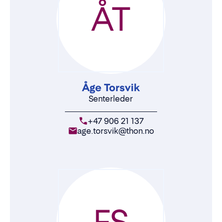
ÅT
Åge Torsvik
Senterleder
+47 906 21 137
age.torsvik@thon.no
FS