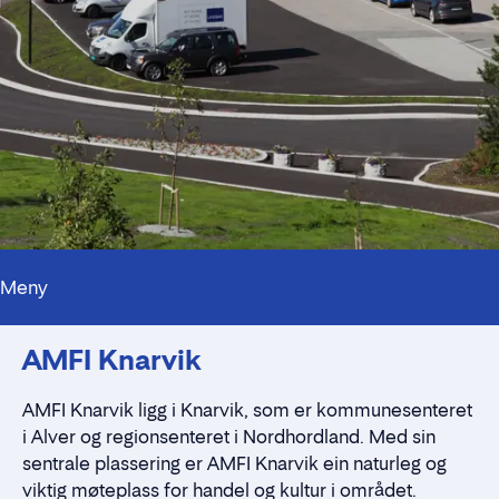
Meny
Kontaktpersoner
AMFI Knarvik
Alt du trenger å vite
Nærmiljøet
Standleie
AMFI Knarvik ligg i Knarvik, som er kommunesenteret
Kontaktskjema
i Alver og regionsenteret i Nordhordland. Med sin
sentrale plassering er AMFI Knarvik ein naturleg og
viktig møteplass for handel og kultur i området.