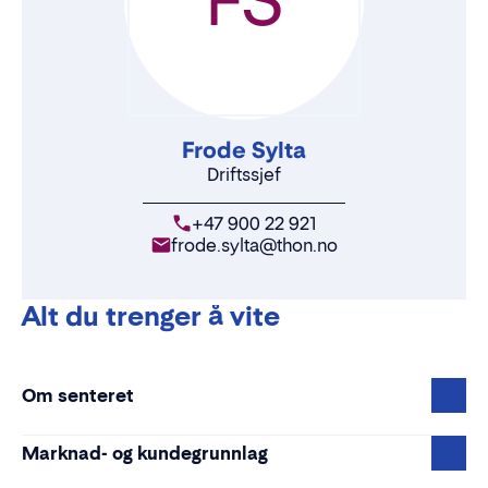
Frode Sylta
Driftssjef
+47 900 22 921
frode.sylta@thon.no
Alt du trenger å vite
Om senteret
Marknad- og kundegrunnlag