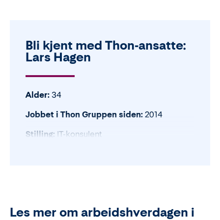
Bli kjent med Thon-ansatte:
Lars Hagen
Alder:
34
Jobbet i Thon Gruppen siden:
2014
Stilling:
IT-konsulent
Det beste med jobben min:
Jeg liker å
finne praktiske løsninger på problemer, og de
kommer som regel i en ny drakt hver dag.
Dette hadde du kanskje ikke trodd om
meg:
Jeg snakker flytende spansk (og
Les mer om arbeidshverdagen i