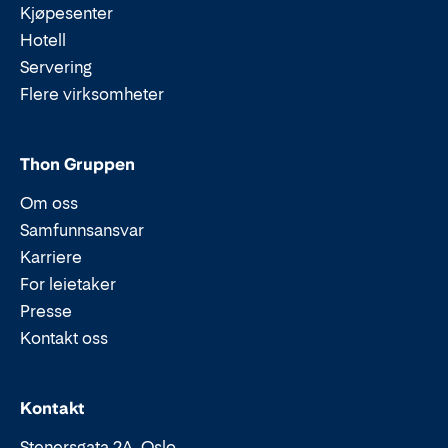
Kjøpesenter
Hotell
Servering
Flere virksomheter
Thon Gruppen
Om oss
Samfunnsansvar
Karriere
For leietaker
Presse
Kontakt oss
Epost:
Telefon:
Kontakt
Stenersgata 2A, Oslo