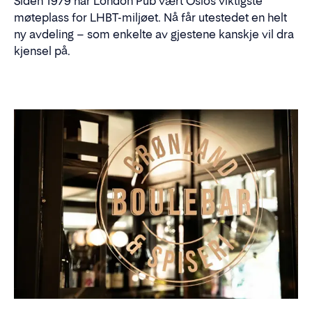
Siden 1979 har London Pub vært Oslos viktigste
møteplass for LHBT-miljøet. Nå får utestedet en helt
ny avdeling – som enkelte av gjestene kanskje vil dra
kjensel på.