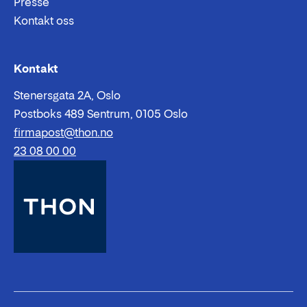
Presse
Kontakt oss
Epost:
Telefon:
Kontakt
Stenersgata 2A, Oslo
Postboks 489 Sentrum, 0105 Oslo
firmapost@thon.no
23 08 00 00