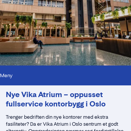
Meny
Fasiliteter
Nye Vika Atrium – oppusset
Beliggenhet
Kontakt
fullservice kontorbygg i Oslo
Trenger bedriften din nye kontorer med ekstra
fasiliteter? Da er Vika Atrium i Oslo sentrum et godt