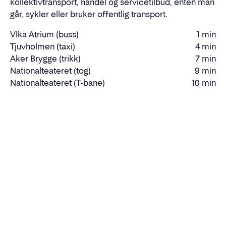
kollektivtransport, handel og servicetilbud, enten man
går, sykler eller bruker offentlig transport.
VIka Atrium (buss)
1 min
Gåtid
Tjuvholmen (taxi)
4 min
Gåtid
Aker Brygge (trikk)
7 min
Gåtid
Nationalteateret (tog)
9 min
Gåtid
Nationalteateret (T-bane)
10 min
Gåtid