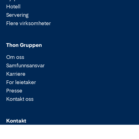
Hotell
Servering
Flere virksomheter
Thon Gruppen
Om oss
Samfunnsansvar
Karriere
For leietaker
Presse
Kontakt oss
Epost:
Telefon:
Kontakt
Stenersgata 2A, Oslo