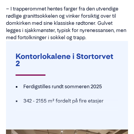
– I trapperommet hentes farger fra den utvendige
rødlige granittsokkelen og vinker forsiktig over til
domkirken med sine klassiske rødtoner. Gulvet
legges i sjakkmønster, typisk for nyrenessansen, men
med fortolkninger i sokkel og trapp.
Kontorlokalene i Stortorvet
2
Ferdigstilles rundt sommeren 2025
342 - 2155 m² fordelt på fire etasjer
Hver etasje inneholder lounge /
resepsjon, 18-35 arbeidsplasser,
møterom, lager, toaletter