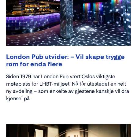
London Pub utvider: – Vil skape trygge
rom for enda flere
Siden 1979 har London Pub vært Oslos viktigste
møteplass for LHBT-miljøet. Nå får utestedet en helt
ny avdeling – som enkelte av gjestene kanskje vil dra
kjensel på.