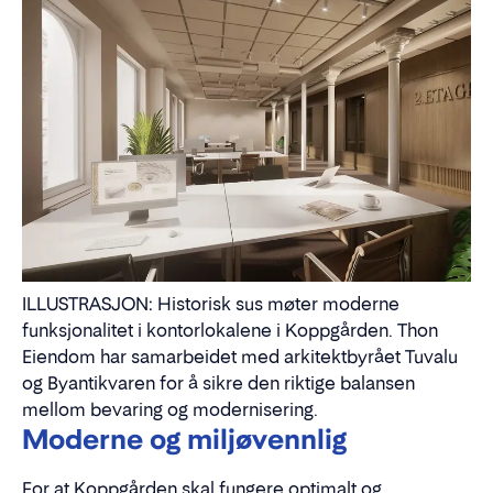
Fleksible løsninger gjør at mye kan
tilpasses leietakers behov
Høy detaljgrad, god kvalitet og
skreddersøm er gjennomgående i
interiøret
Er du på jakt etter nye kontorlokaler?
Les mer
om Stortorvet 2
.
ILLUSTRASJON: Historisk sus møter moderne
funksjonalitet i kontorlokalene i Koppgården. Thon
Eiendom har samarbeidet med arkitektbyrået Tuvalu
og Byantikvaren for å sikre den riktige balansen
mellom bevaring og modernisering.
Moderne og miljøvennlig
For at Koppgården skal fungere optimalt og