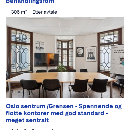
behandlingsrom
306 m²
Etter avtale
Til leie
Oslo sentrum /Grensen - Spennende og
flotte kontorer med god standard -
meget sentralt