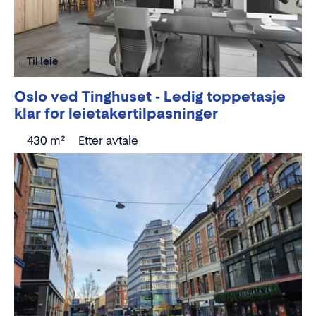
Til leie
Oslo ved Tinghuset - Ledig toppetasje
klar for leietakertilpasninger
430 m²
Etter avtale