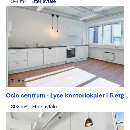
341 m²
Etter avtale
Til leie
Oslo sentrum - Lyse kontorlokaler i 5.etg
302 m²
Etter avtale