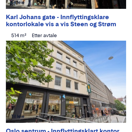
Til leie
Karl Johans gate - Innflyttingsklare
kontorlokale vis a vis Steen og Strøm
514 m²
Etter avtale
Til leie
Oslo sentrum - Innflyttingsklart kontor