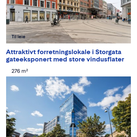
Til leie
Attraktivt forretningslokale i Storgata
gateeksponert med store vindusflater
276 m²