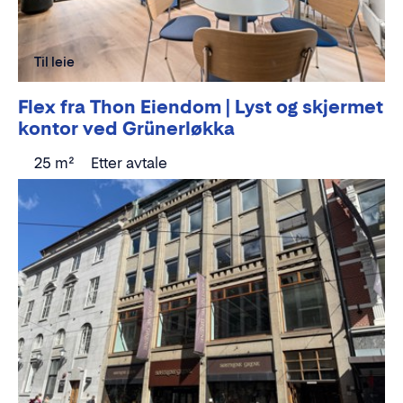
Til leie
Flex fra Thon Eiendom | Lyst og skjermet
kontor ved Grünerløkka
25 m²
Etter avtale