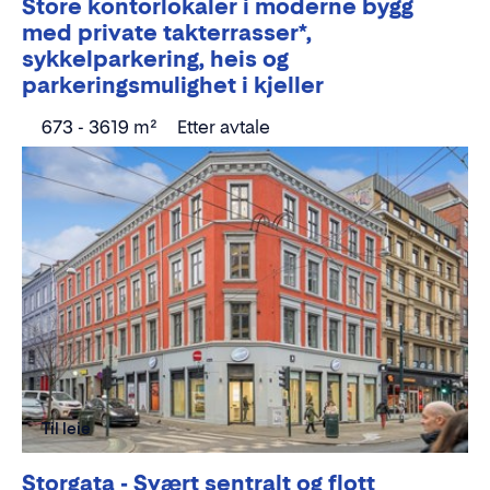
Store kontorlokaler i moderne bygg
med private takterrasser*,
sykkelparkering, heis og
parkeringsmulighet i kjeller
673 - 3619 m²
Etter avtale
Til leie
Storgata - Svært sentralt og flott