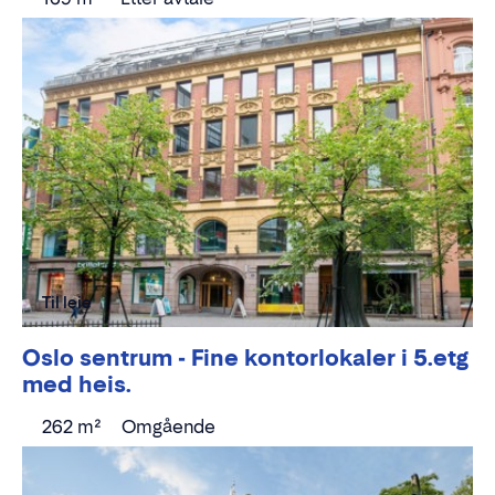
Til leie
Oslo sentrum - Fine kontorlokaler i 5.etg
med heis.
262 m²
Omgående