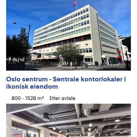
Til leie
Oslo sentrum - Sentrale kontorlokaler i
ikonisk eiendom
800 - 1528 m²
Etter avtale