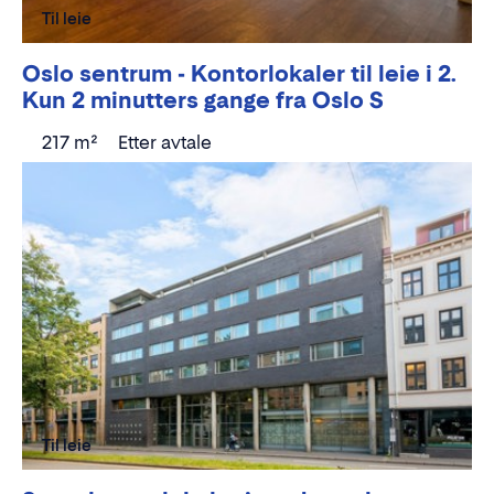
Til leie
Oslo sentrum - Kontorlokaler til leie i 2.
Kun 2 minutters gange fra Oslo S
217 m²
Etter avtale
Til leie