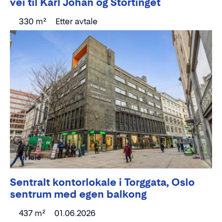
vei til Karl Johan og Stortinget
330 m²
Etter avtale
Til leie
Sentralt kontorlokale i Torggata, Oslo
sentrum med egen balkong
437 m²
01.06.2026