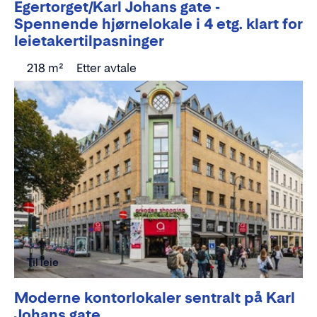
Egertorget/Karl Johans gate -
Spennende hjørnelokale i 4 etg. klart for
leietakertilpasninger
218 m²
Etter avtale
Til leie
Moderne kontorlokaler sentralt på Karl
Johans gate