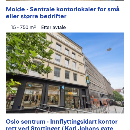
Molde - Sentrale kontorlokaler for små
eller større bedrifter
15 - 750 m²
Etter avtale
Til leie
Oslo sentrum - Innflyttingsklart kontor
rett ved Stortinget / Karl Johans gate