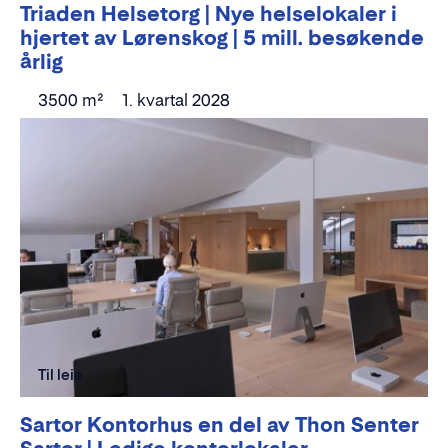
Triaden Helsetorg | Nye helselokaler i
hjertet av Lørenskog | 5 mill. besøkende
årlig
3500 m²
1. kvartal 2028
Til leie
Sartor Kontorhus en del av Thon Senter