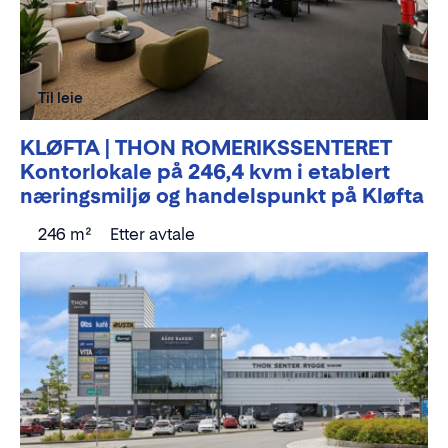
Til leie
KLØFTA | THON ROMERIKSSENTERET
Kontorlokale på 246,4 kvm i etablert
næringsmiljø og handelspunkt på Kløfta
246 m²
Etter avtale