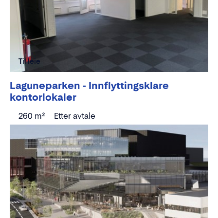
Til leie
Laguneparken - Innflyttingsklare
kontorlokaler
260 m²
Etter avtale