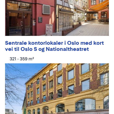
Til leie
Sentrale kontorlokaler i Oslo med kort
vei til Oslo S og Nationaltheatret
321 - 359 m²