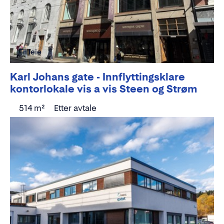
Til leie
Karl Johans gate - Innflyttingsklare
kontorlokale vis a vis Steen og Strøm
514 m²
Etter avtale