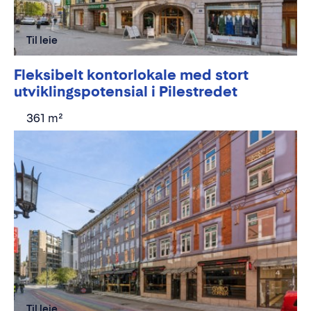
Til leie
Fleksibelt kontorlokale med stort
utviklingspotensial i Pilestredet
361 m²
Til leie