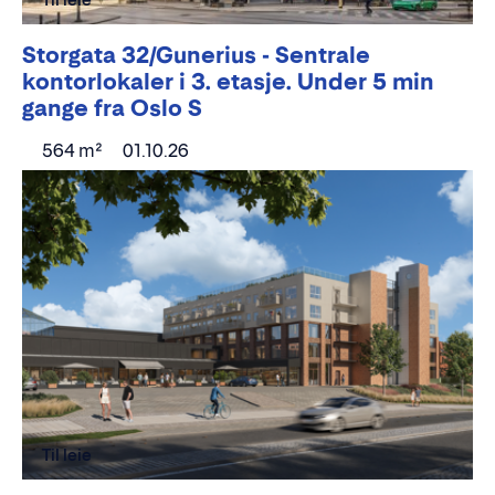
Storgata 32/Gunerius - Sentrale
kontorlokaler i 3. etasje. Under 5 min
gange fra Oslo S
564 m²
01.10.26
Til leie