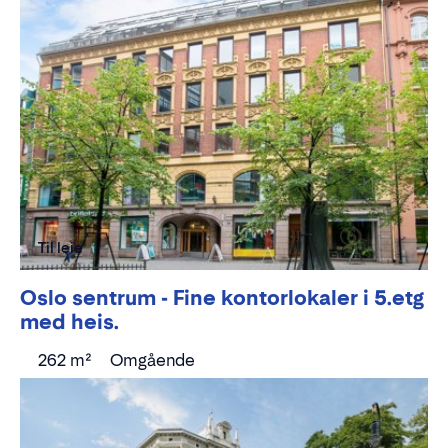
Til leie
Oslo sentrum - Fine kontorlokaler i 5.etg
med heis.
262 m²
Omgående