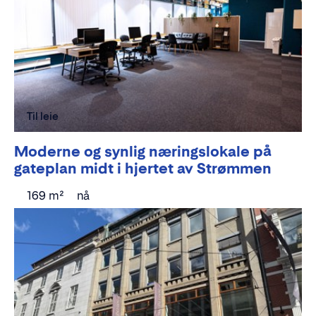
Til leie
Moderne og synlig næringslokale på
gateplan midt i hjertet av Strømmen
169 m²
nå