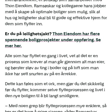
Thon Eiendom. Ramsøskar og kollegaene hans jobber
med å skape så optimale boliger som mulig, slik at
hus og leiligheter skal bli til gode og effektive hjem for
dem som flytter inn.
Er du på leilighetsjakt?
Thon Eiendom har flere
spennende boligprosjekter under oppføring. Se
mer her.
Alle som har flyttet en gang i livet, vet at det er en
prosess som krever at man går gjennom alt man eier,
og børster støv av ting i boder og på loft som man
ikke har sett snurten av på en årrekke.
Dette kan føles som et ork, men gjør du det skikkelig
før du flytter, kommer selve flytteprosessen og livet i
den nye boligen til å bli langt smidigere.
– Med noen grep blir flytteprosessen mye enklere, så
her er det bare å gripe sjansen, råder Ramsøskar.