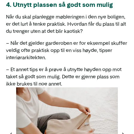
4. Utnytt plassen så godt som mulig
Når du skal planlegge møbleringen i den nye boligen,
er det lurt å tenke praktisk. Hvordan får du plass til alt
du trenger uten at det blir kaotisk?
– Når det gjelder garderoben er for eksempel skuffer
veldig ofte praktisk opp til en viss høyde, tipser
interiørarkitekten.
– Et annet tips er å prøve å utnytte høyden opp mot
taket så godt som mulig. Dette er gjerne plass som
ikke brukes til noe annet.
Etter h
å legge
du rask
tingene 