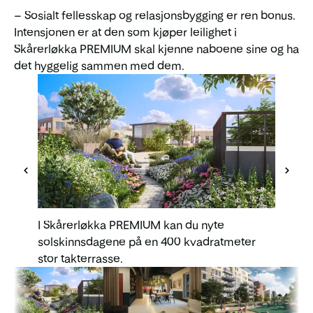
– Sosialt fellesskap og relasjonsbygging er ren bonus.
Intensjonen er at den som kjøper leilighet i
Skårerløkka PREMIUM skal kjenne naboene sine og ha
det hyggelig sammen med dem.
Et fel
Book in
inviter
I Skårerløkka PREMIUM kan du nyte
solskinnsdagene på en 400 kvadratmeter
stor takterrasse.