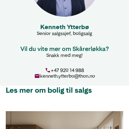
Kenneth Ytterbø
Senior salgssjef, boligsalg
Vil du vite mer om Skårerløkka?
Snakk med meg!
+47 920 14 988
kenneth.ytterbo@thon.no
Les mer om bolig til salgs