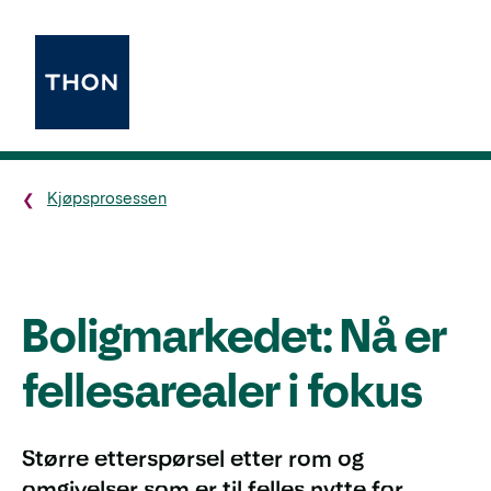
Kjøpsprosessen
Boligmarkedet: Nå er
fellesarealer i fokus
Større etterspørsel etter rom og
omgivelser som er til felles nytte for