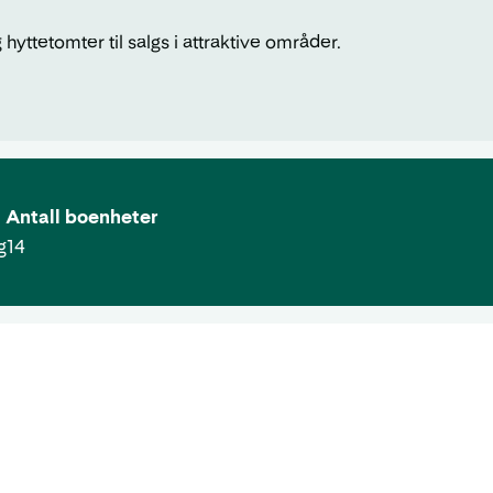
 hyttetomter til salgs i attraktive områder.
Antall boenheter
g
14