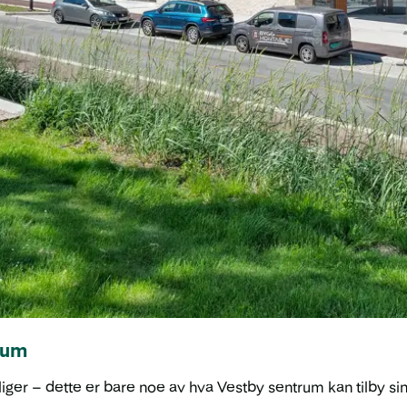
rum
oliger – dette er bare noe av hva Vestby sentrum kan tilby s