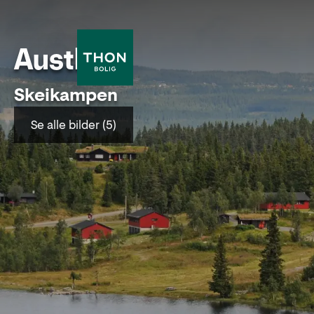
Austlid
Skeikampen
Se alle bilder (5)