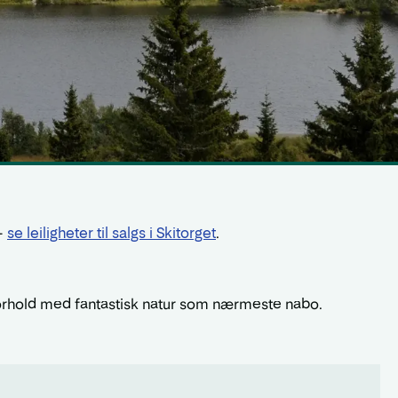
 –
se leiligheter til salgs i Skitorget
.
forhold med fantastisk natur som nærmeste nabo.