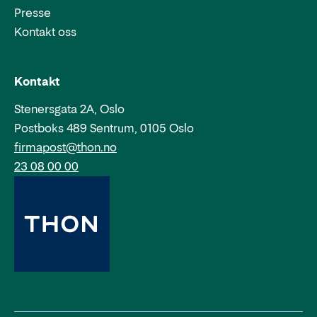
Presse
Kontakt oss
Epost:
Telefon:
Kontakt
Stenersgata 2A, Oslo
Postboks 489 Sentrum, 0105 Oslo
firmapost@thon.no
23 08 00 00