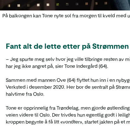
På balkongen kan Tone nyte sol fra morgen til kveld med utsi
Fant alt de lette etter på Strømme
– Jeg spurte meg selv hvor jeg ville tilbringe resten av 
har jeg ikke angret på, sier Tone Indergård (64).
Sammen med mannen Ove (64) flyttet hun inn i en nybygd
Verksted i desember 2020. Her bor de sentralt på Strø
halvtime fra Oslo.
Tone er opprinnelig fra Trøndelag, men gjorde østlending 
veien videre til Oslo. Der trivdes hun egentlig godt i le
kroppen begynte å få litt «vondter», startet jakten på et m