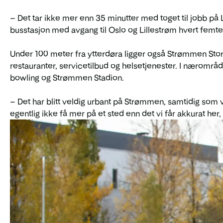
– Det tar ikke mer enn 35 minutter med toget til jobb på L
busstasjon med avgang til Oslo og Lillestrøm hvert femte 
Under 100 meter fra ytterdøra ligger også Strømmen Stors
restauranter, servicetilbud og helsetjenester. I nærområde
bowling og Strømmen Stadion.
– Det har blitt veldig urbant på Strømmen, samtidig som v
egentlig ikke få mer på et sted enn det vi får akkurat her,