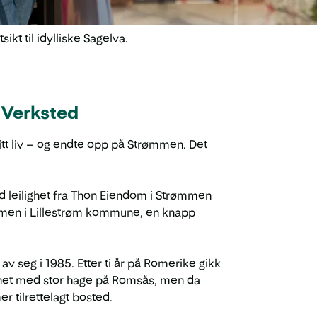
kt til idylliske Sagelva.
n Verksted
mitt liv – og endte opp på Strømmen. Det
 leilighet fra Thon Eiendom i Strømmen
mmen i Lillestrøm kommune, en knapp
av seg i 1985. Etter ti år på Romerike gikk
ilighet med stor hage på Romsås, men da
er tilrettelagt bosted.