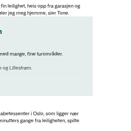
fin leilighet, heis opp fra garasjen og
r føler jeg meg hjemme, sier Tone.
n
 med mange, fine turområder.
o og Lillestrøm.
iabetessenter i Oslo, som ligger nær
nutters gange fra leiligheten, spilte