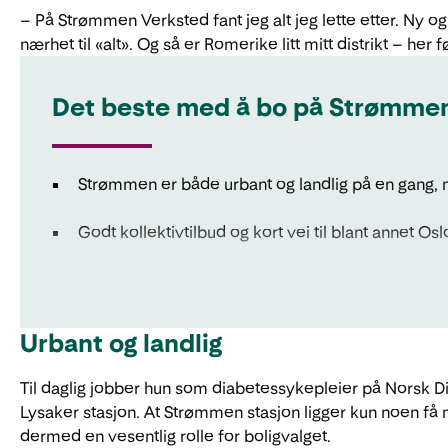
– På Strømmen Verksted fant jeg alt jeg lette etter. Ny og 
nærhet til «alt». Og så er Romerike litt mitt distrikt – he
Det beste med å bo på Strømme
Strømmen er både urbant og landlig på en gang,
Godt kollektivtilbud og kort vei til blant annet Osl
Du har alle servicetilbud i nærheten.
Urbant og landlig
Til daglig jobber hun som diabetessykepleier på Norsk D
Lysaker stasjon. At Strømmen stasjon ligger kun noen få mi
dermed en vesentlig rolle for boligvalget.