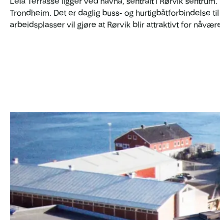
Leia Terrasse ligger ved havna, sentralt i Rørvik sentrum
Trondheim. Det er daglig buss- og hurtigbåtforbindelse t
arbeidsplasser vil gjøre at Rørvik blir attraktivt for nåv