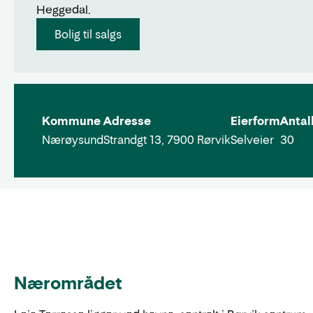
Heggedal.
Bolig til salgs
Kommune
Adresse
Eierform
Antall
Nærøysund
Strandgt 13, 7900 Rørvik
Selveier
30
Nærområdet