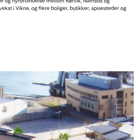
rute og flyforbindelse mellom Rørvik, Namsos og
st i Vikna, og flere boliger, butikker, spisesteder og