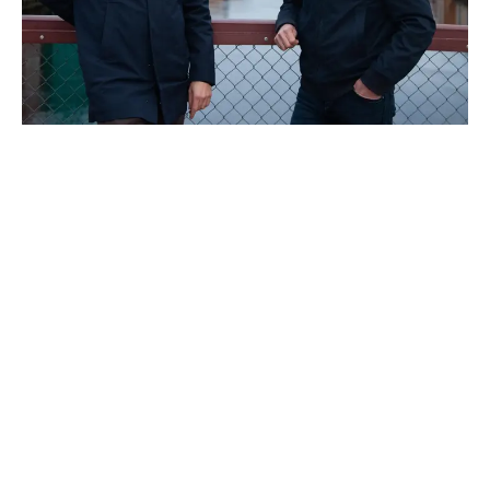
Restaurerer 170 år gammel
brygge i Trondheim sentrum
I samarbeid med Byantikvaren i Trondheim,
tilbakefører Thon Kjøpmannsgata 15 til sitt
opprinnelige utseende mot Nidelva. Inne blir
det moderne kontorer med historiske
detaljer og høy standard.
Les om restaureringen