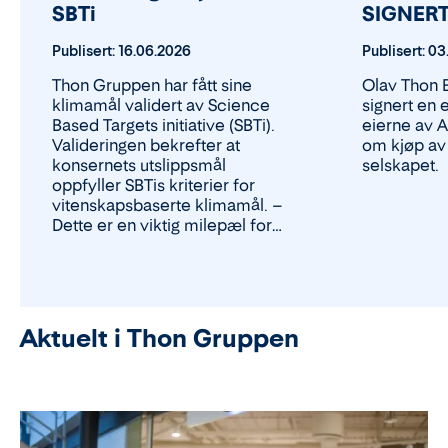
SBTi
SIGNER
Publisert:
16.06.2026
Publisert:
03
Thon Gruppen har fått sine
Olav Thon 
klimamål validert av Science
signert en 
Based Targets initiative (SBTi).
eierne av 
Valideringen bekrefter at
om kjøp av 
konsernets utslippsmål
selskapet.
oppfyller SBTis kriterier for
vitenskapsbaserte klimamål. –
Dette er en viktig milepæl for
Thon Gruppen. SBTi-
valideringen gir oss en
uavhengig bekreftelse på at
klimamålene våre er vurdert
opp mot anerkjente
Aktuelt i Thon Gruppen
vitenskapelige kriterier, sier
Kjetil Nilsen, konsernsjef i Thon
Gruppen.