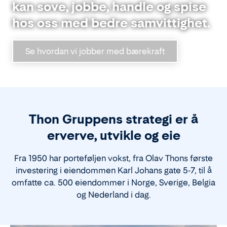
kan sove, jobbe, handle og spise
hos oss med bedre samvittighet.
Se hvordan vi jobber med bærekraft
Thon Gruppens strategi er å
erverve, utvikle og eie
Fra 1950 har porteføljen vokst, fra Olav Thons første
investering i eiendommen Karl Johans gate 5-7, til å
omfatte ca. 500 eiendommer i Norge, Sverige, Belgia
og Nederland i dag.